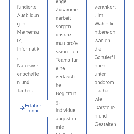
enge
fundierte
verankert
Zusamme
Ausbildun
. Im
narbeit
g in
Wahlpflic
sorgen
Mathemat
htbereich
unsere
ik,
wählen
multiprofe
Informatik
die
ssionellen
,
Schüler*i
Teams für
Naturwiss
nnen
eine
enschafte
unter
verlässlic
n und
anderem
he
Technik.
Fächer
Begleitun
wie
g,
Erfahre
Darstelle
individuell
mehr
n und
abgestim
Gestalten
mte
,