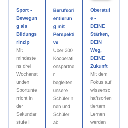
Sport -
Oberstuf
Berufsori
Bewegun
e -
entierun
g als
DEINE
g mit
Bildungs
Stärken,
Perspekti
rinzip
DEIN
ve
Mit
Weg,
Über 300
mindeste
DEINE
Kooperati
ns drei
Zukunft
onspartne
Wochenst
Mit dem
r
unden
Fokus auf
begleiten
Sportunte
wissensc
unsere
rricht in
haftsorien
Schülerin
der
tiertem
nen und
Sekundar
Lernen
Schüler
stufe I
werden
ab