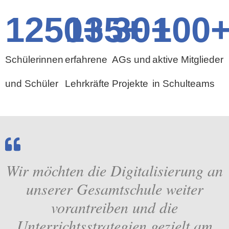
1250
135
+
30
+
+
100
Schülerinnen
erfahrene
AGs und
aktive Mitglieder
und Schüler
Lehrkräfte
Projekte
in Schulteams
Wir möchten die Digitalisierung an
unserer Gesamtschule weiter
vorantreiben und die
Unterrichtsstrategien gezielt am