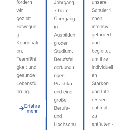
fördern
unsere
Jahrgang
wir
Schüler*i
7 beim
gezielt
nnen
Übergang
Bewegun
intensiv
in
g,
gefördert
Ausbildun
Koordinati
und
g oder
on,
begleitet,
Studium.
Teamfähi
um ihre
Berufsfel
gkeit und
individuell
derkundu
gesunde
en
ngen,
Lebensfü
Stärken
Praktika
hrung.
und Inte­
und eine
ressen
große
Erfahre
optimal
Berufs-
mehr
zu
und
entfalten -
Hochschu