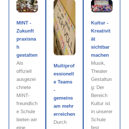
MINT -
Kultur -
Zukunft
Kreativit
praxisna
ät
h
sichtbar
gestalten
machen
Als
Musik,
Multiprof
offiziell
Theater
essionell
ausgezei
Gestaltun
e Teams
chnete
g: Der
-
MINT-
Bereich
gemeins
freundlich
Kultur ist
am mehr
e Schule
in unserer
erreichen
bieten wir
Schule
Durch
eine
fest